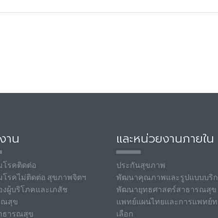
มงาน
และหน่วยงานภายใน
มโรคติดต่อ
ประกันสุขภาพ
มโรคไม่ติดต่อ สุขภาพจิตฯ
พัฒนาคุณภาพและรูปแบบบริ
องผู้บริโภคและเภสัช
พัฒนายุทธศาสตร์สาธารณสุข
รณสุข
แพทย์แผนไทยและการแพทย์ท
าธารณสุข
เลือก