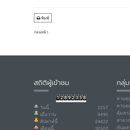
พิมพ์
ก่อนหน้า
สถิติผู้เข้าชม
กลุ่
ควบคุ
ควบคุ
วันนี้
1557
คุ้มคร
เมื่อวาน
4490
สาธา
สัปดาห์นี้
24422
ทันตส
เดือนนี้
32503