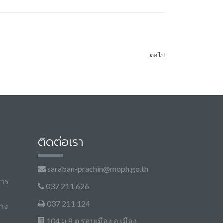
ต่อไป
ติดต่อเรา
saraban-prachin@moph.go.th
การ
037 211 626
037 211 124
าง
104 ม.8 ต.รอบเมือง อ.เมือง