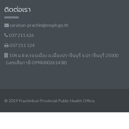
ติดต่อเรา
saraban-prachin@moph.go.th
037 211 626
037 211 124
104 ม.8 ต.รอบเมือง อ.เมืองปราจีนบุรี จ.ปราจีนบุรี 25000
(เลขเสียภาษี 0994000261438)
© 2019 Prachinburi Provincial Public Health Office.