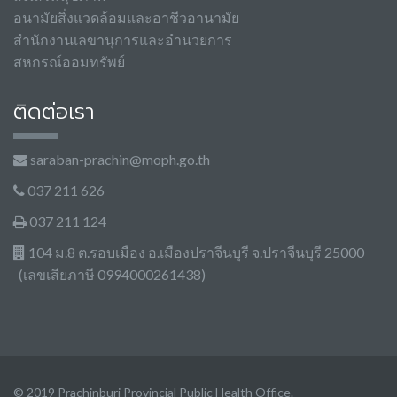
อนามัยสิ่งแวดล้อมและอาชีวอานามัย
สำนักงานเลขานุการและอำนวยการ
สหกรณ์ออมทรัพย์
ติดต่อเรา
saraban-prachin@moph.go.th
037 211 626
037 211 124
104 ม.8 ต.รอบเมือง อ.เมืองปราจีนบุรี จ.ปราจีนบุรี 25000
(เลขเสียภาษี 0994000261438)
© 2019 Prachinburi Provincial Public Health Office.