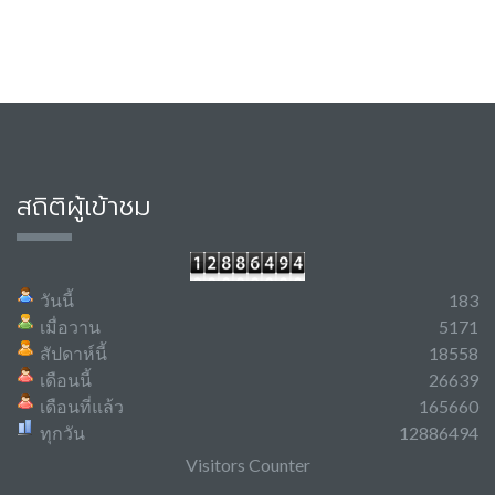
สถิติผู้เข้าชม
วันนี้
183
เมื่อวาน
5171
สัปดาห์นี้
18558
เดือนนี้
26639
เดือนที่แล้ว
165660
ทุกวัน
12886494
Visitors Counter