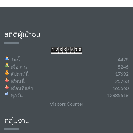
สถิติผู้เข้าชม
วันนี้
4478
เมื่อวาน
5246
สัปดาห์นี้
17682
เดือนนี้
25763
เดือนที่แล้ว
165660
ทุกวัน
12885618
Visitors Counter
กลุ่มงาน