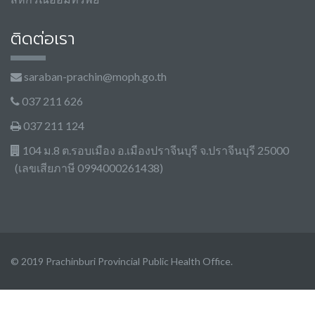
ติดต่อเรา
saraban-prachin@moph.go.th
037 211 626
037 211 124
104 ม.8 ต.รอบเมือง อ.เมืองปราจีนบุรี จ.ปราจีนบุรี 25000
(เลขเสียภาษี 0994000261438)
© 2019 Prachinburi Provincial Public Health Office.