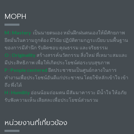
MOPH
M : Mastery
เป็นนายตนเอง หมั่นฝึกฝนตนเองให้มีศักยภาพ
ยึดมั่นในความถูกต้อง มีวินัย ปฏิบัติตามกฎระเบียบ บนพื้นฐาน
ของการมีสำนึก รับผิดชอบ คุณธรรม และจริยธรรม
O : Originality
สร้างสรรค์นวัตกรรม สิ่งใหม่ ที่เหมาะสมและ
มีประสิทธิภาพ เพื่อให้เกิดประโยชน์ต่อระบบสุขภาพ
P : People centered
ยึดประชาชนเป็นศูนย์กลางในการ
ทำงานเพื่อประโยชน์อันดีแก่ประชาชน โดยใช้หลักเข้าใจ เข้า
ถึง พึ่งได้
H : Humility
อ่อนน้อมถ่อมตน มีสัมมาคารวะ มีน้ำใจ ให้อภัย
รับฟังความเห็น เสียสละเพื่อประโยชน์ส่วนรวม
หน่วยงานที่เกี่ยวข้อง