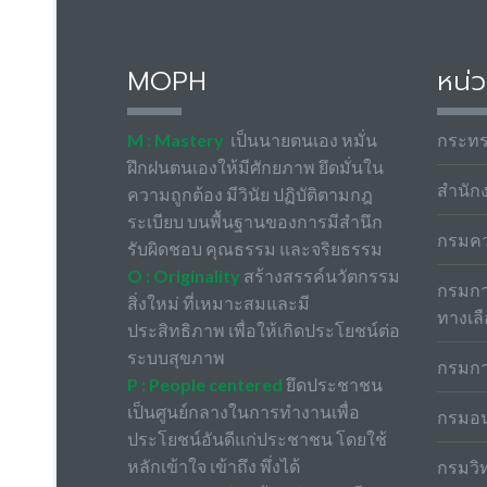
MOPH
หน่ว
M : Mastery
เป็นนายตนเอง หมั่น
กระท
ฝึกฝนตนเองให้มีศักยภาพ ยึดมั่นใน
สำนัก
ความถูกต้อง มีวินัย ปฏิบัติตามกฎ
ระเบียบ บนพื้นฐานของการมีสำนึก
กรมค
รับผิดชอบ คุณธรรม และจริยธรรม
O : Originality
สร้างสรรค์นวัตกรรม
กรมกา
สิ่งใหม่ ที่เหมาะสมและมี
ทางเล
ประสิทธิภาพ เพื่อให้เกิดประโยชน์ต่อ
ระบบสุขภาพ
กรมกา
P : People centered
ยึดประชาชน
เป็นศูนย์กลางในการทำงานเพื่อ
กรมอน
ประโยชน์อันดีแก่ประชาชน โดยใช้
หลักเข้าใจ เข้าถึง พึ่งได้
กรมวิ