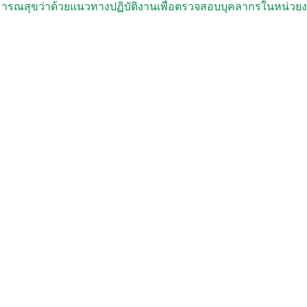
สุขว่าด้วยแนวทางปฏิบัติงานเพื่อตรวจสอบบุคลากรในหน่วยงานด