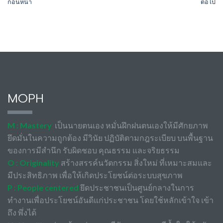
ก่อนหน้า
ต่อไป
MOPH
M : Mastery
เป็นนายตนเอง หมั่นฝึกฝนตนเองให้มีศักยภาพ
ยึดมั่นในความถูกต้อง มีวินัย ปฏิบัติตามกฎระเบียบ บนพื้นฐาน
ของการมีสำนึก รับผิดชอบ คุณธรรม และจริยธรรม
O : Originality
สร้างสรรค์นวัตกรรม สิ่งใหม่ ที่เหมาะสมและ
มีประสิทธิภาพ เพื่อให้เกิดประโยชน์ต่อระบบสุขภาพ
P : People centered
ยึดประชาชนเป็นศูนย์กลางในการ
ทำงานเพื่อประโยชน์อันดีแก่ประชาชน โดยใช้หลักเข้าใจ เข้า
ถึง พึ่งได้