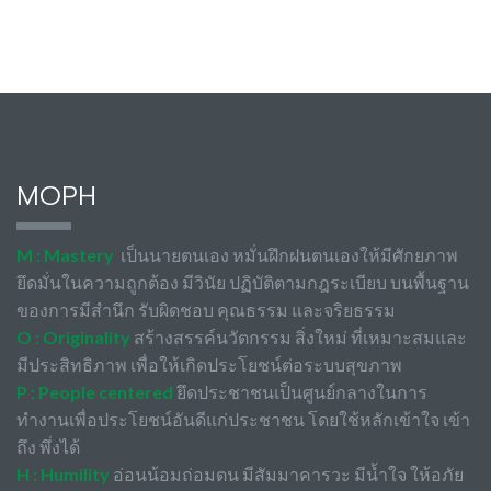
MOPH
M : Mastery
เป็นนายตนเอง หมั่นฝึกฝนตนเองให้มีศักยภาพ
ยึดมั่นในความถูกต้อง มีวินัย ปฏิบัติตามกฎระเบียบ บนพื้นฐาน
ของการมีสำนึก รับผิดชอบ คุณธรรม และจริยธรรม
O : Originality
สร้างสรรค์นวัตกรรม สิ่งใหม่ ที่เหมาะสมและ
มีประสิทธิภาพ เพื่อให้เกิดประโยชน์ต่อระบบสุขภาพ
P : People centered
ยึดประชาชนเป็นศูนย์กลางในการ
ทำงานเพื่อประโยชน์อันดีแก่ประชาชน โดยใช้หลักเข้าใจ เข้า
ถึง พึ่งได้
H : Humility
อ่อนน้อมถ่อมตน มีสัมมาคารวะ มีน้ำใจ ให้อภัย