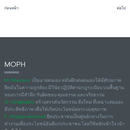
ก่อนหน้า
ต่อไป
MOPH
M : Mastery
เป็นนายตนเอง หมั่นฝึกฝนตนเองให้มีศักยภาพ
ยึดมั่นในความถูกต้อง มีวินัย ปฏิบัติตามกฎระเบียบ บนพื้นฐาน
ของการมีสำนึก รับผิดชอบ คุณธรรม และจริยธรรม
O : Originality
สร้างสรรค์นวัตกรรม สิ่งใหม่ ที่เหมาะสมและ
มีประสิทธิภาพ เพื่อให้เกิดประโยชน์ต่อระบบสุขภาพ
P : People centered
ยึดประชาชนเป็นศูนย์กลางในการ
ทำงานเพื่อประโยชน์อันดีแก่ประชาชน โดยใช้หลักเข้าใจ เข้า