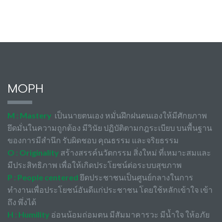
MOPH
M : Mastery
เป็นนายตนเอง หมั่นฝึกฝนตนเองให้มีศักยภาพ
ยึดมั่นในความถูกต้อง มีวินัย ปฏิบัติตามกฎระเบียบ บนพื้นฐาน
ของการมีสำนึก รับผิดชอบ คุณธรรม และจริยธรรม
O : Originality
สร้างสรรค์นวัตกรรม สิ่งใหม่ ที่เหมาะสมและ
มีประสิทธิภาพ เพื่อให้เกิดประโยชน์ต่อระบบสุขภาพ
P : People centered
ยึดประชาชนเป็นศูนย์กลางในการ
ทำงานเพื่อประโยชน์อันดีแก่ประชาชน โดยใช้หลักเข้าใจ เข้า
ถึง พึ่งได้
H : Humility
อ่อนน้อมถ่อมตน มีสัมมาคารวะ มีน้ำใจ ให้อภัย