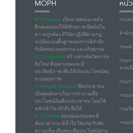
MOPH
หน่ว
M : Mastery
เป็นนายตนเอง หมั่น
กระท
ฝึกฝนตนเองให้มีศักยภาพ ยึดมั่นใน
สำนัก
ความถูกต้อง มีวินัย ปฏิบัติตามกฎ
ระเบียบ บนพื้นฐานของการมีสำนึก
กรมค
รับผิดชอบ คุณธรรม และจริยธรรม
O : Originality
สร้างสรรค์นวัตกรรม
กรมกา
สิ่งใหม่ ที่เหมาะสมและมี
ทางเล
ประสิทธิภาพ เพื่อให้เกิดประโยชน์ต่อ
ระบบสุขภาพ
กรมกา
P : People centered
ยึดประชาชน
เป็นศูนย์กลางในการทำงานเพื่อ
กรมอน
ประโยชน์อันดีแก่ประชาชน โดยใช้
หลักเข้าใจ เข้าถึง พึ่งได้
กรมวิ
H : Humility
อ่อนน้อมถ่อมตน มี
กรมสน
สัมมาคารวะ มีน้ำใจ ให้อภัย รับฟัง
ความเห็น เสียสละเพื่อประโยชน์ส่วน