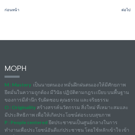
ก่อนหน้า
ต่อไป
MOPH
M : Mastery
เป็นนายตนเอง หมั่นฝึกฝนตนเองให้มีศักยภาพ
ยึดมั่นในความถูกต้อง มีวินัย ปฏิบัติตามกฎระเบียบ บนพื้นฐาน
ของการมีสำนึก รับผิดชอบ คุณธรรม และจริยธรรม
O : Originality
สร้างสรรค์นวัตกรรม สิ่งใหม่ ที่เหมาะสมและ
มีประสิทธิภาพ เพื่อให้เกิดประโยชน์ต่อระบบสุขภาพ
P : People centered
ยึดประชาชนเป็นศูนย์กลางในการ
ทำงานเพื่อประโยชน์อันดีแก่ประชาชน โดยใช้หลักเข้าใจ เข้า