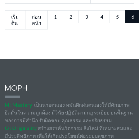
เริ่ม
ก่อน
1
2
3
4
5
6
ต้น
หน้า
MOPH
M : Mastery
เป็นนายตนเอง หมั่นฝึกฝนตนเองให้มีศักยภาพ
ยึดมั่นในความถูกต้อง มีวินัย ปฏิบัติตามกฎระเบียบ บนพื้นฐาน
ของการมีสำนึก รับผิดชอบ คุณธรรม และจริยธรรม
O : Originality
สร้างสรรค์นวัตกรรม สิ่งใหม่ ที่เหมาะสมและ
มีประสิทธิภาพ เพื่อให้เกิดประโยชน์ต่อระบบสุขภาพ