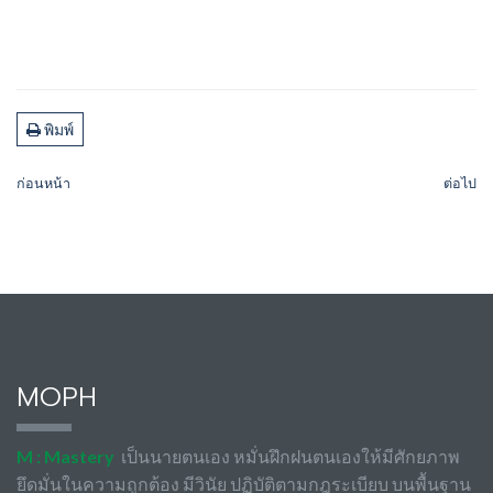
พิมพ์
ก่อนหน้า
ต่อไป
MOPH
M : Mastery
เป็นนายตนเอง หมั่นฝึกฝนตนเองให้มีศักยภาพ
ยึดมั่นในความถูกต้อง มีวินัย ปฏิบัติตามกฎระเบียบ บนพื้นฐาน