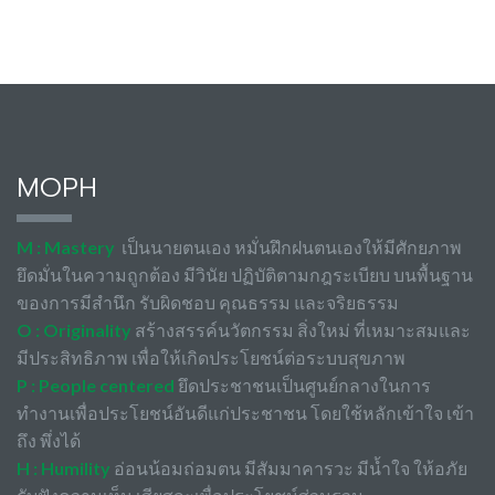
MOPH
M : Mastery
เป็นนายตนเอง หมั่นฝึกฝนตนเองให้มีศักยภาพ
ยึดมั่นในความถูกต้อง มีวินัย ปฏิบัติตามกฎระเบียบ บนพื้นฐาน
ของการมีสำนึก รับผิดชอบ คุณธรรม และจริยธรรม
O : Originality
สร้างสรรค์นวัตกรรม สิ่งใหม่ ที่เหมาะสมและ
มีประสิทธิภาพ เพื่อให้เกิดประโยชน์ต่อระบบสุขภาพ
P : People centered
ยึดประชาชนเป็นศูนย์กลางในการ
ทำงานเพื่อประโยชน์อันดีแก่ประชาชน โดยใช้หลักเข้าใจ เข้า
ถึง พึ่งได้
H : Humility
อ่อนน้อมถ่อมตน มีสัมมาคารวะ มีน้ำใจ ให้อภัย