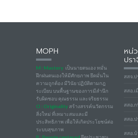
MOPH
หน่
ปราจ
M : Mastery
เป็นนายตนเอง หมั่น
ฝึกฝนตนเองให้มีศักยภาพ ยึดมั่นใน
สสจ.ปร
ความถูกต้อง มีวินัย ปฏิบัติตามกฎ
สสอ.เม
ระเบียบ บนพื้นฐานของการมีสำนึก
รับผิดชอบ คุณธรรม และจริยธรรม
สสอ.กบ
O : Originality
สร้างสรรค์นวัตกรรม
สิ่งใหม่ ที่เหมาะสมและมี
สสอ.ป
ประสิทธิภาพ เพื่อให้เกิดประโยชน์ต่อ
ระบบสุขภาพ
สสอ.บ้
P : People centered
ยึดประชาชน