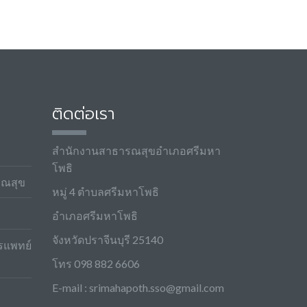
ง
ติดต่อเรา
สำนักงานสาธารณสุขอำเภอศรีมหา
โพธิ
รณสุข
หมู่ 4 ตำบลศรีมหาโพธิ
อำเภอศรีมหาโพธิ
จังหวัดปราจีนบุรี 25140
รแพทย์
โทร 098 882 6606
E-mail :
srimahapoth.sso@gmail.com