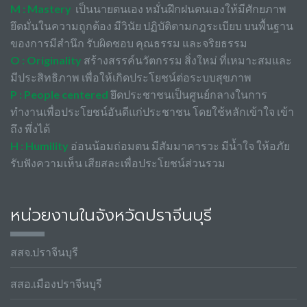
M : Mastery
เป็นนายตนเอง หมั่นฝึกฝนตนเองให้มีศักยภาพ
ยึดมั่นในความถูกต้อง มีวินัย ปฏิบัติตามกฎระเบียบ บนพื้นฐาน
ของการมีสำนึก รับผิดชอบ คุณธรรม และจริยธรรม
O : Originality
สร้างสรรค์นวัตกรรม สิ่งใหม่ ที่เหมาะสมและ
มีประสิทธิภาพ เพื่อให้เกิดประโยชน์ต่อระบบสุขภาพ
P : People centered
ยึดประชาชนเป็นศูนย์กลางในการ
ทำงานเพื่อประโยชน์อันดีแก่ประชาชน โดยใช้หลักเข้าใจ เข้า
ถึง พึ่งได้
H : Humility
อ่อนน้อมถ่อมตน มีสัมมาคารวะ มีน้ำใจ ให้อภัย
รับฟังความเห็น เสียสละเพื่อประโยชน์ส่วนรวม
หน่วยงานในจังหวัดปราจีนบุรี
สสจ.ปราจีนบุรี
สสอ.เมืองปราจีนบุรี