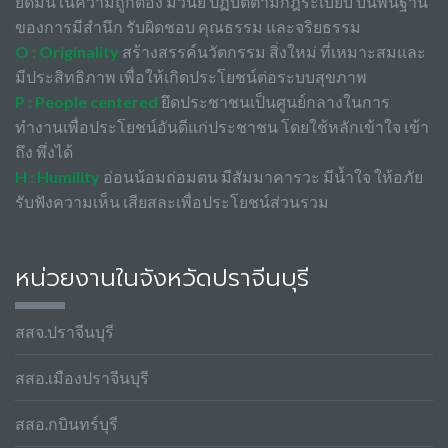
ยึดมั่นในความถูกต้อง มีวินัย ปฏิบัติตามกฎระเบียบ บนพื้นฐาน
ของการมีสำนึก รับผิดชอบ คุณธรรม และจริยธรรม
O : Originality
สร้างสรรค์นวัตกรรม สิ่งใหม่ ที่เหมาะสมและ
มีประสิทธิภาพ เพื่อให้เกิดประโยชน์ต่อระบบสุขภาพ
P : People centered
ยึดประชาชนเป็นศูนย์กลางในการ
ทำงานเพื่อประโยชน์อันดีแก่ประชาชน โดยใช้หลักเข้าใจ เข้า
ถึง พึ่งได้
H : Humility
อ่อนน้อมถ่อมตน มีสัมมาคารวะ มีน้ำใจ ให้อภัย
รับฟังความเห็น เสียสละเพื่อประโยชน์ส่วนรวม
หน่วยงานในจังหวัดปราจีนบุรี
สสจ.ปราจีนบุรี
สสอ.เมืองปราจีนบุรี
สสอ.กบินทร์บุรี