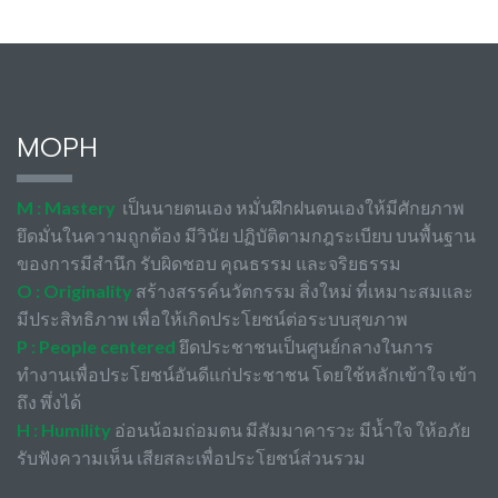
MOPH
M : Mastery
เป็นนายตนเอง หมั่นฝึกฝนตนเองให้มีศักยภาพ
ยึดมั่นในความถูกต้อง มีวินัย ปฏิบัติตามกฎระเบียบ บนพื้นฐาน
ของการมีสำนึก รับผิดชอบ คุณธรรม และจริยธรรม
O : Originality
สร้างสรรค์นวัตกรรม สิ่งใหม่ ที่เหมาะสมและ
มีประสิทธิภาพ เพื่อให้เกิดประโยชน์ต่อระบบสุขภาพ
P : People centered
ยึดประชาชนเป็นศูนย์กลางในการ
ทำงานเพื่อประโยชน์อันดีแก่ประชาชน โดยใช้หลักเข้าใจ เข้า
ถึง พึ่งได้
H : Humility
อ่อนน้อมถ่อมตน มีสัมมาคารวะ มีน้ำใจ ให้อภัย
รับฟังความเห็น เสียสละเพื่อประโยชน์ส่วนรวม