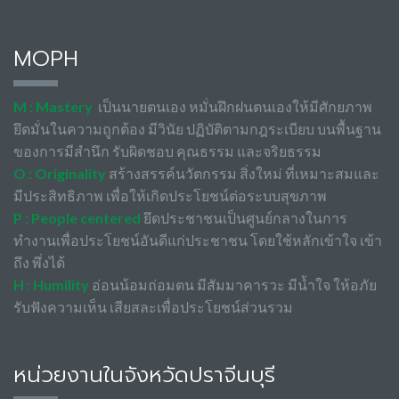
MOPH
M : Mastery
เป็นนายตนเอง หมั่นฝึกฝนตนเองให้มีศักยภาพ
ยึดมั่นในความถูกต้อง มีวินัย ปฏิบัติตามกฎระเบียบ บนพื้นฐาน
ของการมีสำนึก รับผิดชอบ คุณธรรม และจริยธรรม
O : Originality
สร้างสรรค์นวัตกรรม สิ่งใหม่ ที่เหมาะสมและ
มีประสิทธิภาพ เพื่อให้เกิดประโยชน์ต่อระบบสุขภาพ
P : People centered
ยึดประชาชนเป็นศูนย์กลางในการ
ทำงานเพื่อประโยชน์อันดีแก่ประชาชน โดยใช้หลักเข้าใจ เข้า
ถึง พึ่งได้
H : Humility
อ่อนน้อมถ่อมตน มีสัมมาคารวะ มีน้ำใจ ให้อภัย
รับฟังความเห็น เสียสละเพื่อประโยชน์ส่วนรวม
หน่วยงานในจังหวัดปราจีนบุรี