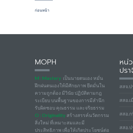
ก่อนหน้า
MOPH
หน่
ปราจ
M : Mastery
เป็นนายตนเอง หมั่น
ฝึกฝนตนเองให้มีศักยภาพ ยึดมั่นใน
สสจ.ปร
ความถูกต้อง มีวินัย ปฏิบัติตามกฎ
สสอ.เม
ระเบียบ บนพื้นฐานของการมีสำนึก
รับผิดชอบ คุณธรรม และจริยธรรม
สสอ.กบ
O : Originality
สร้างสรรค์นวัตกรรม
สิ่งใหม่ ที่เหมาะสมและมี
สสอ.ป
ประสิทธิภาพ เพื่อให้เกิดประโยชน์ต่อ