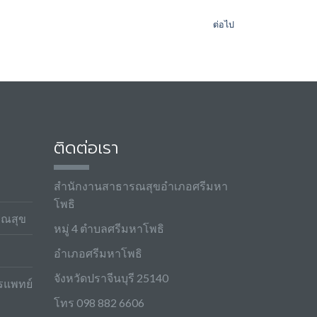
ต่อไป
ง
ติดต่อเรา
สำนักงานสาธารณสุขอำเภอศรีมหา
โพธิ
รณสุข
หมู่ 4 ตำบลศรีมหาโพธิ
อำเภอศรีมหาโพธิ
จังหวัดปราจีนบุรี 25140
รแพทย์
โทร 098 882 6606