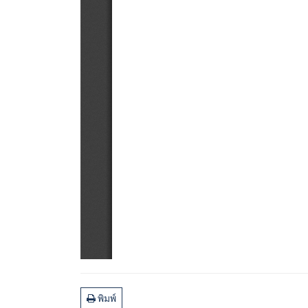
พิมพ์