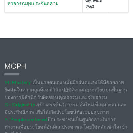
พฤษภาคม
สาธารณสุขประจันตคาม
2563
MOPH
M : Mastery
เป็นนายตนเอง หมั่นฝึกฝนตนเองให้มีศักยภาพ
ยึดมั่นในความถูกต้อง มีวินัย ปฏิบัติตามกฎระเบียบ บนพื้นฐาน
ของการมีสำนึก รับผิดชอบ คุณธรรม และจริยธรรม
O : Originality
สร้างสรรค์นวัตกรรม สิ่งใหม่ ที่เหมาะสมและ
มีประสิทธิภาพ เพื่อให้เกิดประโยชน์ต่อระบบสุขภาพ
P : People centered
ยึดประชาชนเป็นศูนย์กลางในการ
ทำงานเพื่อประโยชน์อันดีแก่ประชาชน โดยใช้หลักเข้าใจ เข้า