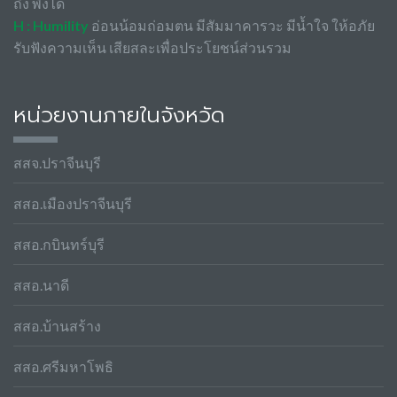
ถึง พึ่งได้
H : Humility
อ่อนน้อมถ่อมตน มีสัมมาคารวะ มีน้ำใจ ให้อภัย
รับฟังความเห็น เสียสละเพื่อประโยชน์ส่วนรวม
หน่วยงานภายในจังหวัด
สสจ.ปราจีนบุรี
สสอ.เมืองปราจีนบุรี
สสอ.กบินทร์บุรี
สสอ.นาดี
สสอ.บ้านสร้าง
สสอ.ศรีมหาโพธิ