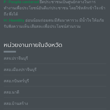
P : People centered
ยึดประชาชนเป็นศูนย์กลางในการ
ทำงานเพื่อประโยชน์อันดีแก่ประชาชน โดยใช้หลักเข้าใจ เข้า
ถึง พึ่งได้
H : Humility
อ่อนน้อมถ่อมตน มีสัมมาคารวะ มีน้ำใจ ให้อภัย
รับฟังความเห็น เสียสละเพื่อประโยชน์ส่วนรวม
หน่วยงานภายในจังหวัด
สสจ.ปราจีนบุรี
สสอ.เมืองปราจีนบุรี
สสอ.กบินทร์บุรี
สสอ.นาดี
สสอ.บ้านสร้าง