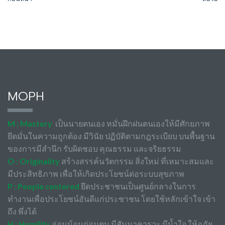
MOPH
M : Mastery
เป็นนายตนเอง หมั่นฝึกฝนตนเองให้มีศักยภาพ
ยึดมั่นในความถูกต้อง มีวินัย ปฏิบัติตามกฎระเบียบ บนพื้นฐาน
ของการมีสำนึก รับผิดชอบ คุณธรรม และจริยธรรม
O : Originality
สร้างสรรค์นวัตกรรม สิ่งใหม่ ที่เหมาะสมและ
มีประสิทธิภาพ เพื่อให้เกิดประโยชน์ต่อระบบสุขภาพ
P : People centered
ยึดประชาชนเป็นศูนย์กลางในการ
ทำงานเพื่อประโยชน์อันดีแก่ประชาชน โดยใช้หลักเข้าใจ เข้า
ถึง พึ่งได้
H : Humility
อ่อนน้อมถ่อมตน มีสัมมาคารวะ มีน้ำใจ ให้อภัย