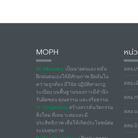
MOPH
หน่
M : Mastery
เป็นนายตนเอง หมั่น
สสจ.ปร
ฝึกฝนตนเองให้มีศักยภาพ ยึดมั่นใน
สสอ.เม
ความถูกต้อง มีวินัย ปฏิบัติตามกฎ
ระเบียบ บนพื้นฐานของการมีสำนึก
สสอ.กบ
รับผิดชอบ คุณธรรม และจริยธรรม
O : Originality
สร้างสรรค์นวัตกรรม
สสอ.น
สิ่งใหม่ ที่เหมาะสมและมี
ประสิทธิภาพ เพื่อให้เกิดประโยชน์ต่อ
สสอ.บ้
ระบบสุขภาพ
P : People centered
ยึดประชาชน