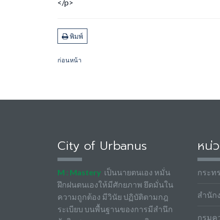
</p>
พิมพ์
ก่อนหน้า
City of Urbanus
หน่ว
M : Mastery
เป็นนายตนเอง หมั่น
กระท
ฝึกฝนตนเองให้มีศักยภาพ ยึดมั่นใน
สำนัก
ความถูกต้อง มีวินัย ปฏิบัติตามกฎ
ระเบียบ บนพื้นฐานของการมีสำนึก
กรมค