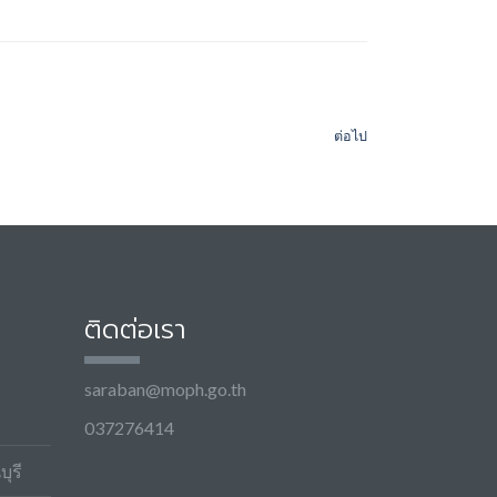
ต่อไป
ติดต่อเรา
saraban@moph.go.th
037276414
ุรี