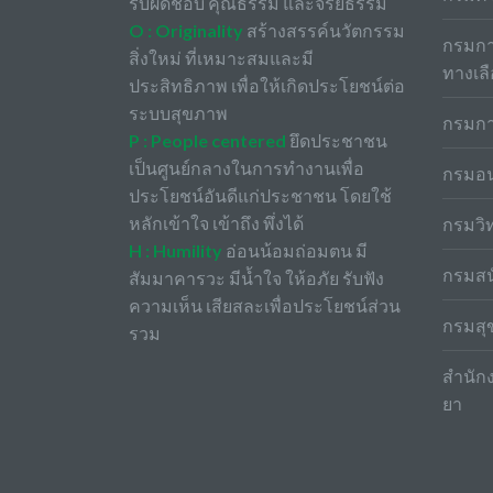
รับผิดชอบ คุณธรรม และจริยธรรม
O : Originality
สร้างสรรค์นวัตกรรม
กรมกา
สิ่งใหม่ ที่เหมาะสมและมี
ทางเล
ประสิทธิภาพ เพื่อให้เกิดประโยชน์ต่อ
ระบบสุขภาพ
กรมกา
P : People centered
ยึดประชาชน
เป็นศูนย์กลางในการทำงานเพื่อ
กรมอน
ประโยชน์อันดีแก่ประชาชน โดยใช้
หลักเข้าใจ เข้าถึง พึ่งได้
กรมวิ
H : Humility
อ่อนน้อมถ่อมตน มี
กรมสน
สัมมาคารวะ มีน้ำใจ ให้อภัย รับฟัง
ความเห็น เสียสละเพื่อประโยชน์ส่วน
กรมสุ
รวม
สำนั
ยา