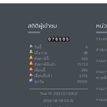
สถิติผู้เข้าชม
หน่ว
กระท
วันนี้
4
สำนัก
เมื่อวาน
38
สัปดาห์นี้
560
กรมค
สัปดาห์ที่แล้ว
75713
เดือนนี้
586
กรมกา
เดือนที่แล้ว
1731
ทางเล
ทุกวัน
76505
กรมกา
Your IP: 203.157.100.2
กรมอน
2026-08-08 03:32