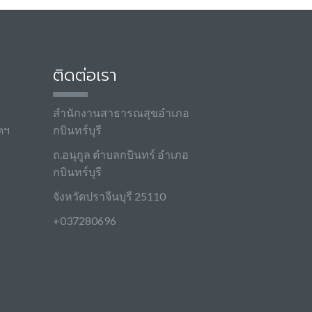
ติดต่อเรา
สำนักงานสาธารณสุขอำเภอ
ตฯ
กบินทร์บุรี
ถ.อนุกูล ตำบลกบินทร์ อำเภอ
กบินทร์บุรี
จังหวัดปราจีนบุรี 25110
+037280696