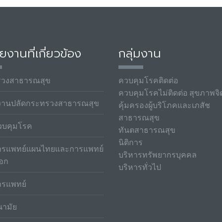
ยงานที่เกี่ยวข้อง
กลุ่มงาน
รวงสาธารณสุข
ควบคุมโรคติดต่อ
ควบคุมโรคไม่ติดต่อ สุขภาพจิ
งานปลัดกระทรวงสาธารณสุข
คุ้มครองผู้บริโภคและเภสัช
สาธารณสุข
วบคุมโรค
ทันตสาธารณสุข
นิติการ
รแพทย์แผนไทยและการแพทย์
บริหารทรัพยากรบุคคล
ือก
บริหารทั่วไป
รแพทย์
ามัย