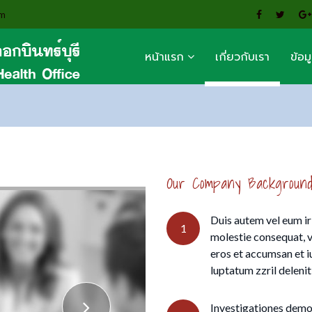
om
หน้าแรก
เกี่ยวกับเรา
ข้อม
Our Company Background 
Duis autem vel eum iri
1
molestie consequat, ve
eros et accumsan et i
luptatum zzril delenit 
Investigationes demon