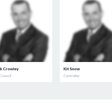
k Crowley
Kit Snow
 Council
Controller