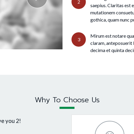
2
saepius. Claritas est
mutationem consuetud
gothica, quam nunc 
Mirum est notare qua
3
claram, anteposuerit 
decima et quinta dec
Why To Choose Us
ve you 2!