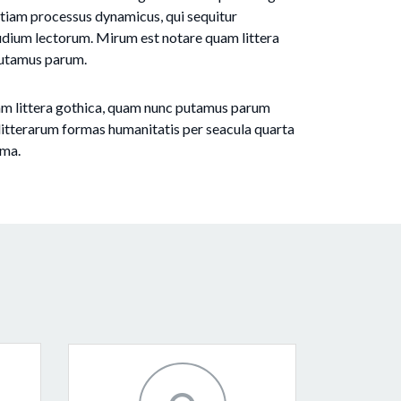
 etiam processus dynamicus, qui sequitur
ium lectorum. Mirum est notare quam littera
putamus parum.
m littera gothica, quam nunc putamus parum
litterarum formas humanitatis per seacula quarta
ima.