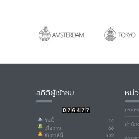
สถิติผู้เข้าชม
หน่ว
กระท
วันนี้
14
สำนัก
เมื่อวาน
66
สัปดาห์นี้
532
กรมค