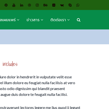
ูลเผยแพร่
ข่าวสาร
ติดต่อเรา
includes:
ure dolor in hendrerit in vulputate velit esse
l illum dolore eu feugiat nulla facilisis at vero
usto odio dignissim qui blandit praesent
augue duis dolore te feugait nulla facilisi.
straverunt lectores legere me lius quod ii legunt