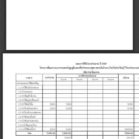
แ
ผ
น
ก
า
ร
ใ
ช
เ
ง
น
ง
บ
ป
ร
ะ
ม
า
ณ
ป
2567
โ
ค
ร
ง
ก
า
ร
พ
ฒ
น
า
ร
ะ
บ
บ
ก
า
ร
แ
พ
ท
ย
ป
ฐ
ม
ภ
ม
แ
ล
ะ
เ
ค
ร
อ
ข
า
ย
ร
ะ
บ
บ
ส
ข
ภ
า
พ
ร
ะ
ด
บ
อ
า
เ
ภ
อ
จ
ง
ห
ว
ด
ป
ร
า
จ
น
บ
ร
ป
ง
บ
ป
ร
ะ
ม
า
ณ
ส
ส
อ
.
ป
ร
ะ
จ
น
ต
ค
า
ม
ก
า
ร
ใ
ช
จ
า
ย
ร
า
ย
ไ
ต
ร
ม
า
ส
ง
บ
ป
ร
ะ
ม
า
ณ
ร
า
ย
ก
า
ร
เ
บ
ก
จ
า
ย
ไ
ต
ร
ม
า
ส
1 
ไ
ต
ร
ม
า
ส
2
ไ
ต
ร
ม
า
ส
3
ไ
ต
ร
ม
า
ส
4
1
.
ค
า
ต
อ
บ
แ
ท
น
ใ
ช
ส
อ
ย
ว
ส
ด
   1
.
1 
ค
า
ใ
ช
จ
า
ย
ไ
ป
ร
า
ช
ก
า
ร
-
   1
.
2 
ค
า
ต
อ
บ
แ
ท
น
-
   1
.
3 
ค
า
ว
ส
ด
ส
า
น
ก
ง
า
น
-
-
   1
.
4 
ค
า
ว
ส
ด
ค
อ
ม
พ
ว
เ
ต
อ
ร
-
   1
.
5 
ค
า
ว
ส
ด
น
า
ม
น
3,400
3,400
3,400
   1
.
6 
ค
า
จ
า
ง
ถ
า
ย
เ
อ
ก
ส
า
ร
2,100
2,100
2,100
   1
.
7 
ค
า
จ
า
ง
ท
า
ค
ว
า
ม
ส
ะ
อ
า
ด
-
   1
.
8 
ค
า
ซ
อ
ม
ค
ร
ภ
ณ
ฑ
-
-
   1
.
9 
ค
า
ซ
อ
ม
ย
า
น
พ
า
ห
น
ะ
-
-
   1
.
10 
ค
า
ว
ส
ด
ง
า
น
บ
า
น
-
   1
.
11 
ค
า
ใ
ช
ส
อ
ย
อ
น
ๆ
2,000
2,000
2,000.00
ร
ว
ม
7,500.00
7,500.00
-
-
-
7,500.00
100.00
-
-
-
100.00