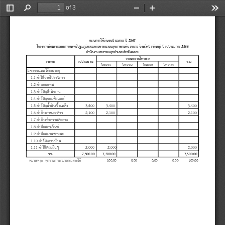
of 3
Toggle
Find
Zoom
Zoom
Too
Sidebar
Out
In
แ
ผ
น
ก
า
ร
ใ
ช
เ
ง
น
ง
บ
ป
ร
ะ
ม
า
ณ
ป
2567
โ
ค
ร
ง
ก
า
ร
พ
ฒ
น
า
ร
ะ
บ
บ
ก
า
ร
แ
พ
ท
ย
ป
ฐ
ม
ภ
ม
แ
ล
ะ
เ
ค
ร
อ
ข
า
ย
ร
ะ
บ
บ
ส
ข
ภ
า
พ
ร
ะ
ด
บ
อ
า
เ
ภ
อ
จ
ง
ห
ว
ด
ป
ร
า
จ
น
บ
ร
ป
ง
บ
ป
ร
ะ
ม
า
ณ
2566
ส
า
น
ก
ง
า
น
ส
า
ธ
า
ร
ณ
ส
ข
อ
า
เ
ภ
อ
ป
ร
ะ
จ
น
ต
ค
า
ม
จ
า
แ
น
ก
ร
า
ย
ไ
ต
ร
ม
า
ส
ร
า
ย
ก
า
ร
ง
บ
ป
ร
ะ
ม
า
ณ
ร
ว
ม
ไ
ต
ร
ม
า
ส
1 
ไ
ต
ร
ม
า
ส
2
ไ
ต
ร
ม
า
ส
3
ไ
ต
ร
ม
า
ส
4
1
.
ค
า
ต
อ
บ
แ
ท
น
ใ
ช
ส
อ
ย
ว
ส
ด
   1
.
1 
ค
า
ใ
ช
จ
า
ย
ไ
ป
ร
า
ช
ก
า
ร
-
   1
.
2 
ค
า
ต
อ
บ
แ
ท
น
-
   1
.
3 
ค
า
ว
ส
ด
ส
า
น
ก
ง
า
น
-
   1
.
4 
ค
า
ว
ส
ด
ค
อ
ม
พ
ว
เ
ต
อ
ร
-
   1
.
5 
ค
า
ว
ส
ด
น
า
ม
น
เ
ช
อ
เ
พ
ล
ง
3,400
3,400
3,400
   1
.
6 
ค
า
จ
า
ง
ถ
า
ย
เ
อ
ก
ส
า
ร
2,100
2,100
2,100
   1
.
7 
ค
า
จ
า
ง
ท
า
ค
ว
า
ม
ส
ะ
อ
า
ด
-
   1
.
8 
ค
า
ซ
อ
ม
ค
ร
ภ
ณ
ฑ
-
   1
.
9 
ค
า
ซ
อ
ม
ย
า
น
พ
า
ห
น
ะ
-
   1
.
10 
ค
า
ว
ส
ด
ง
า
น
บ
า
น
-
   1
.
11 
ค
า
ใ
ช
ส
อ
ย
อ
น
ๆ
2,000
2,000
2,000
ร
ว
ม
7,500.00
7,500.00
-
-
-
7,500.00
ห
ม
า
ย
เ
ห
ต
:  
ท
ก
ร
า
ย
ก
า
ร
ส
า
ม
า
ร
ถ
ถ
ว
จ
า
ย
ไ
ด
100.00
0.00
0.00
0.00
100.00