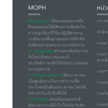
MOPH
หน่ว
M : Mastery
เป็นนายตนเอง หมั่น
กระท
ฝึกฝนตนเองให้มีศักยภาพ ยึดมั่นใน
สำนัก
ความถูกต้อง มีวินัย ปฏิบัติตามกฎ
ระเบียบ บนพื้นฐานของการมีสำนึก
กรมค
รับผิดชอบ คุณธรรม และจริยธรรม
O : Originality
สร้างสรรค์นวัตกรรม
กรมกา
สิ่งใหม่ ที่เหมาะสมและมี
ทางเล
ประสิทธิภาพ เพื่อให้เกิดประโยชน์ต่อ
ระบบสุขภาพ
กรมกา
P : People centered
ยึดประชาชน
เป็นศูนย์กลางในการทำงานเพื่อ
กรมอน
ประโยชน์อันดีแก่ประชาชน โดยใช้
หลักเข้าใจ เข้าถึง พึ่งได้
กรมวิ
H : Humility
อ่อนน้อมถ่อมตน มี
กรมสน
สัมมาคารวะ มีน้ำใจ ให้อภัย รับฟัง