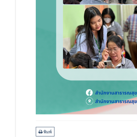
พิมพ์