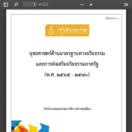
of 112
Toggle
Find
Zoom
Zoom
Too
Sidebar
Out
In
สิ่งที่ส่งมาด้วย
๑
ยุทธศาสตร์
ด้าน
มาตรฐานทางจริยธรรม
และการส่งเสริมจริยธรรมภาครัฐ
(พ.ศ.
๒๕๖
๕
-
๒๕๗๐
)
สํานักงานคณะกรรมการข้าราชการพลเรือน