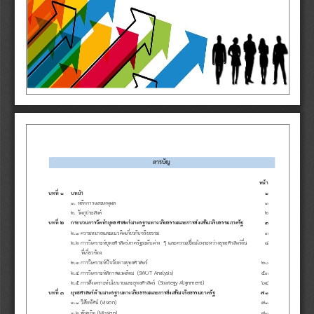
สารบัญ
หน้า
บทที่ ๑
บทนํา
๑
๑
. 
หลักการและเหตุผล
๑
๒
.
วัตถุประสงค์
๒
บทที่ ๒
กระบวนการจัดทํายุทธศาสตร์
มาตรฐานทางจริยธรรมและการส่งเสริมจริยธรรมภาครัฐ
๓
๒.๑ ความหมายและแนวคิดเกี่ยวกับจริยธรรม
๓
๒.๒ การวิเคราะห์ยุทธศาสตร์ภาครัฐระดับต่าง ๆ
และ
ความเชื่อมโยงระหว่างยุทธศาสตร์อื่น
๘
ที่เกี่ยวข้อง
๒.๓ 
การวิเคราะห์ปัจจัยทางยุทธศาสตร์
๒
๐
๒.๔ การ
วิเคราะห์สภาพแวดล้อม (
SWOT  Analysis)
๕
๓
๒.๕ การสังเคราะห์นโยบายและยุทธศาสตร์
(Strategy Alignment)
๖
๔
บทที่ ๓
ยุทธศาสตร์ด้านมาตรฐานทางจริยธรรมและการส่งเสริมจริยธรรมภาครัฐ
๗
๑
๓.๑ 
วิสัยทัศน์
(
Vision
)
๗
๑
๓
.
๒
พันธกิจ
(Mission)
๗
๑