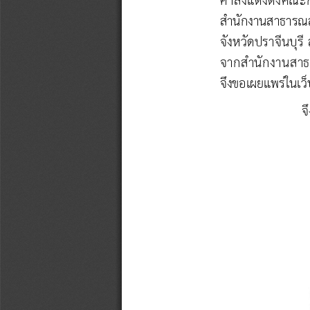
สํานักงานสาธารณสุ
จังหวัดปราจีนบุรี
จากสํานักงานสาธา
จึงขอเผยแพร่ในเว
จ