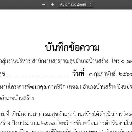
Zoom
Zoom
Out
In
บันทึกข้อความ
กลุ่มงาน
บริหาร
สํานักงานสาธารณสุข
อําเภอ
บ้านสร้าง
โทร ๐ ๓
วันที่
เศษ
3 กุ
มภาพันธ์
256
ินงานโครงการ
พัฒนาคุณภาพชีวิต
(พชอ.) อําเภอบ้านสร้าง ปีง
อําเภอ
บ้านสร้าง
ามที่ สํานักงานสาธารณ
สุ
ขอําเภอบ้านสร้างได้
ดําเนินการโค
านสร้าง ปีงบประมาณ 256
8
โดยมีการขับเคลื่อนการดําเนินงา
ะกรรมการพัฒนาคุณภาพชีวิตระดับอําเภอ (พชอ.) อําเภอบ้านส