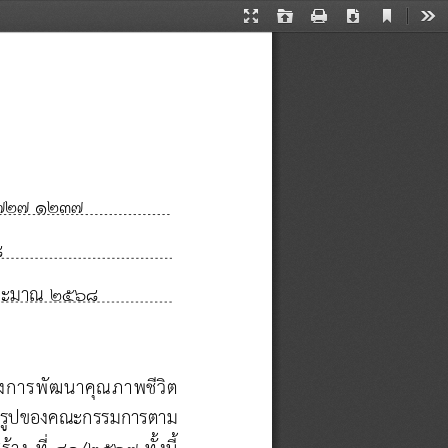
Current
Presentation
Open
Print
Download
Too
View
Mode
๗
27
1237
8
บประมาณ 256
8             
.
รงการ
พัฒนาคุณภาพชีวิต 
นในรูปของคณะกรรมการตาม
ร้าง
ที่ 80/2567 
ทั้งนี้