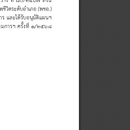
พชี
วิตระดับอําเภอ (พชอ.) 
าร
และได้รับอนุมัติแผ
นฯ 
มการฯ ครั้งที่ 1/256
8