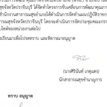
ขจังหวัดปราจีนบุรี ได้จัดทําโครงการ
ขับเคลื่อนการ
พัฒนาคุณภ
า
 สํานักงานสา
ธารณสุขอําเภอได้ดําเนินการจัดทําแผนปฏิบัติราชก
รณสุขจังหวัดปราจีนบุรี 
โดย
จะ
ดําเนินการ
จัดประชุมคณะกรร
็บไซต์ของหน่วยงานต่อไป
ึงเรียนมาเพื่อโปรดทราบ และพิจารณาอนุญาต
(นาง
ศิรินันท์ เกตุแดง
)
นักสาธารณสุขชํานาญการ
ทราบ 
อนุญาต