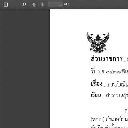
of 1
Toggle
Find
Previous
Next
Sidebar
ส่วนราชการ
ที่
ปจ 
0
4
3
3
/
พิ
เรื่อง
การดําเน
เรียน
สาธารณสุข
ต
(พชอ.) อําเภอบ้
คําสั่ง
แต่งตั้งคณ